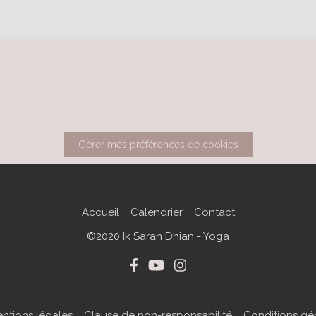
Gérer mes préférences de cookies
Accueil
Calendrier
Contact
©2020 Ik Saran Dhian - Yoga
ntions légales
Clause de non-responsabilité
Conditions gé