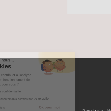
Bonjour c'est nous...
Les Cookies
Notre rôle est de contribuer à l'analyse
du trafic et au bon fonctionnement de
ce site. C'est OK pour vous ?
Lire la politique de confidentialité
Consentements certifiés par
Je choisis
Ok pour moi
Plan du site
Me