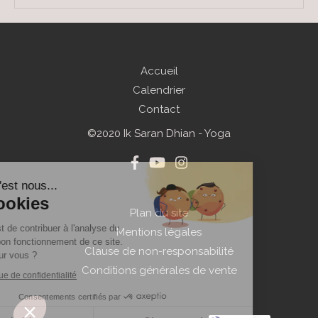
Accueil
Calendrier
Contact
©2020 Ik Saran Dhian - Yoga
Bonjour c'est nous...
Les Cookies
Plan du site
Notre rôle est de contribuer à l'analyse du
Mentions légales
trafic et au bon fonctionnement de ce site.
Clause de non-responsabilité
C'est OK pour vous ?
Conditions générales de vente
Lire la politique de confidentialité
Consentements certifiés par